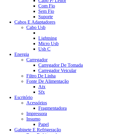
Cabo P/ Leitor
Com Fio
Sem Fio
Suporte
Cabos E Adaptadores
Cabo Usb
Lightning
Micro Usb
Usb C
Energia
Carregador
Carregador De Tomada
Carregador Veicular
Filtro De Linha
Fonte De Alimentação
Atx
Sfx
Escritório
Acessórios
Fragmentadora
Impressora
Insumo
Papel
Gabinete E Refrigeração