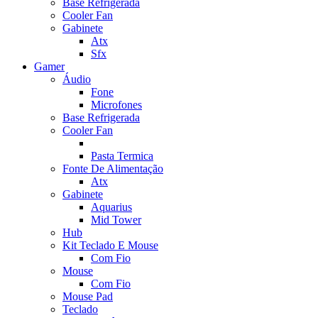
Base Refrigerada
Cooler Fan
Gabinete
Atx
Sfx
Gamer
Áudio
Fone
Microfones
Base Refrigerada
Cooler Fan
Pasta Termica
Fonte De Alimentação
Atx
Gabinete
Aquarius
Mid Tower
Hub
Kit Teclado E Mouse
Com Fio
Mouse
Com Fio
Mouse Pad
Teclado