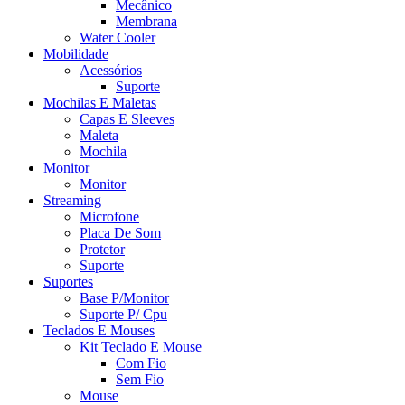
Mecânico
Membrana
Water Cooler
Mobilidade
Acessórios
Suporte
Mochilas E Maletas
Capas E Sleeves
Maleta
Mochila
Monitor
Monitor
Streaming
Microfone
Placa De Som
Protetor
Suporte
Suportes
Base P/Monitor
Suporte P/ Cpu
Teclados E Mouses
Kit Teclado E Mouse
Com Fio
Sem Fio
Mouse