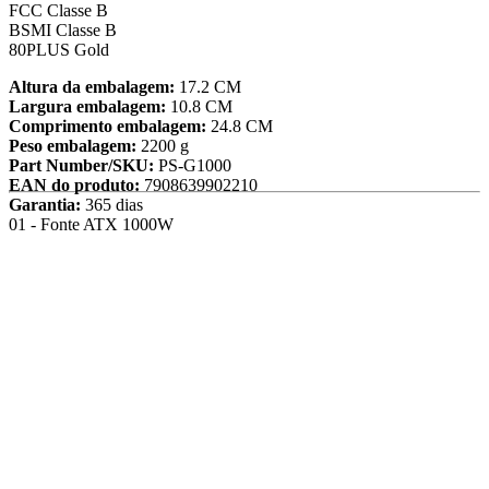
FCC Classe B
BSMI Classe B
80PLUS Gold
Altura da embalagem:
17.2 CM
Largura embalagem:
10.8 CM
Comprimento embalagem:
24.8 CM
Peso embalagem:
2200 g
Part Number/SKU:
PS-G1000
EAN do produto:
7908639902210
Garantia:
365 dias
01 - Fonte ATX 1000W