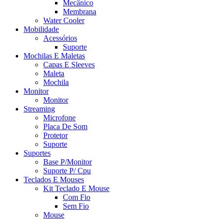
Mecânico
Membrana
Water Cooler
Mobilidade
Acessórios
Suporte
Mochilas E Maletas
Capas E Sleeves
Maleta
Mochila
Monitor
Monitor
Streaming
Microfone
Placa De Som
Protetor
Suporte
Suportes
Base P/Monitor
Suporte P/ Cpu
Teclados E Mouses
Kit Teclado E Mouse
Com Fio
Sem Fio
Mouse