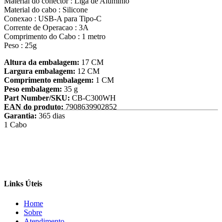
Material do conector : Liga de Aluminio
Material do cabo : Silicone
Conexao : USB-A para Tipo-C
Corrente de Operacao : 3A
Comprimento do Cabo : 1 metro
Peso : 25g
Altura da embalagem:
17 CM
Largura embalagem:
12 CM
Comprimento embalagem:
1 CM
Peso embalagem:
35 g
Part Number/SKU:
CB-C300WH
EAN do produto:
7908639902852
Garantia:
365 dias
1 Cabo
Links Úteis
Home
Sobre
Atendimento