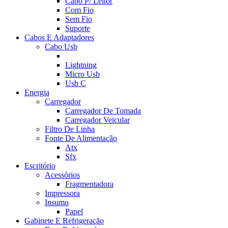
Cabo P/ Leitor
Com Fio
Sem Fio
Suporte
Cabos E Adaptadores
Cabo Usb
Lightning
Micro Usb
Usb C
Energia
Carregador
Carregador De Tomada
Carregador Veicular
Filtro De Linha
Fonte De Alimentação
Atx
Sfx
Escritório
Acessórios
Fragmentadora
Impressora
Insumo
Papel
Gabinete E Refrigeração