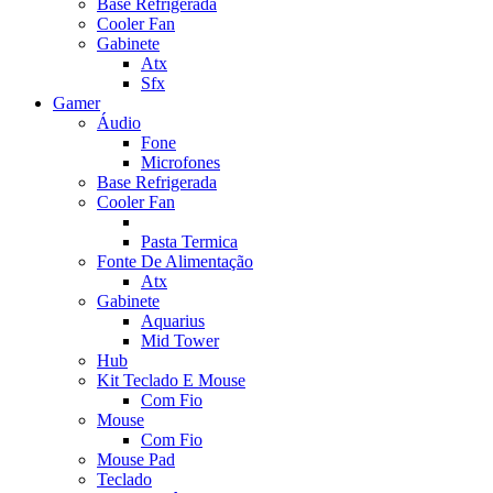
Base Refrigerada
Cooler Fan
Gabinete
Atx
Sfx
Gamer
Áudio
Fone
Microfones
Base Refrigerada
Cooler Fan
Pasta Termica
Fonte De Alimentação
Atx
Gabinete
Aquarius
Mid Tower
Hub
Kit Teclado E Mouse
Com Fio
Mouse
Com Fio
Mouse Pad
Teclado