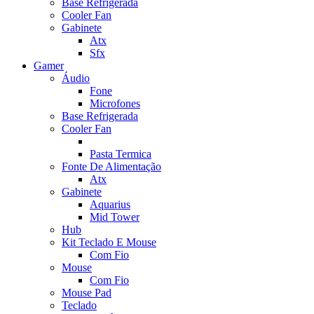
Base Refrigerada
Cooler Fan
Gabinete
Atx
Sfx
Gamer
Áudio
Fone
Microfones
Base Refrigerada
Cooler Fan
Pasta Termica
Fonte De Alimentação
Atx
Gabinete
Aquarius
Mid Tower
Hub
Kit Teclado E Mouse
Com Fio
Mouse
Com Fio
Mouse Pad
Teclado