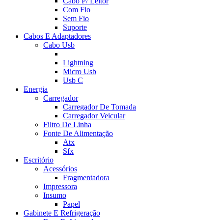
Cabo P/ Leitor
Com Fio
Sem Fio
Suporte
Cabos E Adaptadores
Cabo Usb
Lightning
Micro Usb
Usb C
Energia
Carregador
Carregador De Tomada
Carregador Veicular
Filtro De Linha
Fonte De Alimentação
Atx
Sfx
Escritório
Acessórios
Fragmentadora
Impressora
Insumo
Papel
Gabinete E Refrigeração