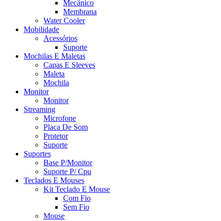
Mecânico
Membrana
Water Cooler
Mobilidade
Acessórios
Suporte
Mochilas E Maletas
Capas E Sleeves
Maleta
Mochila
Monitor
Monitor
Streaming
Microfone
Placa De Som
Protetor
Suporte
Suportes
Base P/Monitor
Suporte P/ Cpu
Teclados E Mouses
Kit Teclado E Mouse
Com Fio
Sem Fio
Mouse