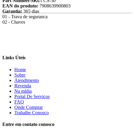
Part Number/SKU:
CS-50
EAN do produto:
7908639900803
Garantia:
365 dias
01 - Trava de seguranca
02 - Chaves
Links Úteis
Home
Sobre
Atendimento
Revenda
Na mídia
Portal De Serviços
FAQ
Onde Comprar
Trabalhe Conosco
Entre em contato conosco